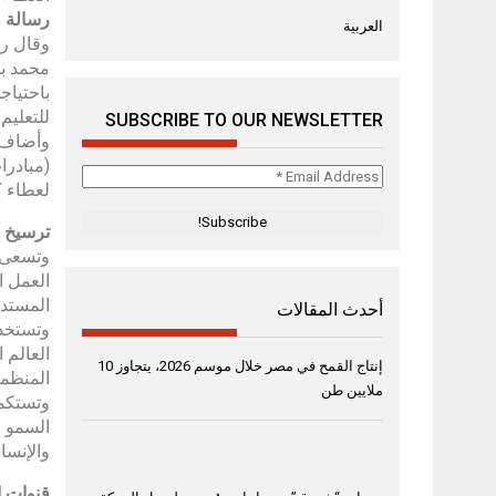
رسالة و
العربية
وقال ر
محمد بن
باحتياج
للتعليم”
SUBSCRIBE TO OUR NEWSLETTER
وأضاف: 
(مبادرا
Email
لعطاء كل
Address
*
ترسيخ ق
وتسعى ح
العمل ا
المستدا
أحدث المقالات
وتستخدم
العالم 
إنتاج القمح في مصر خلال موسم 2026، يتجاوز 10
المنظما
ملايين طن
وتستكمل
السمو ا
والإنسا
قنوات 