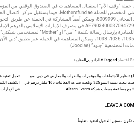
الإلكتروني المخصص للحملة Mothersfund.ae، ف
الاتصال المجاني 8009999، ويمكن أيضاً المشاركة في الحملة 
AE790340003708472909201 في مصرف الإمارات الإسلامي با
 المجتمعية “جـود” (Jood.ae).
Po
اقتصاد
Tagged
#الدانوب_العقارية
 تنظيم الاجتماعات والمؤتمرات والندوات والمعارض في دبي نمو
تعمل تقنية ش
ات
ملحوظ حيث بلغت نسبة النمو 25% وبلغت صناعة الفعاليات 165 مليار درهم في
الكشف الكبي
في الإمارات ا
LEAVE A CO
 تكون
مسجل الدخول
لتضيف تعليقاً.