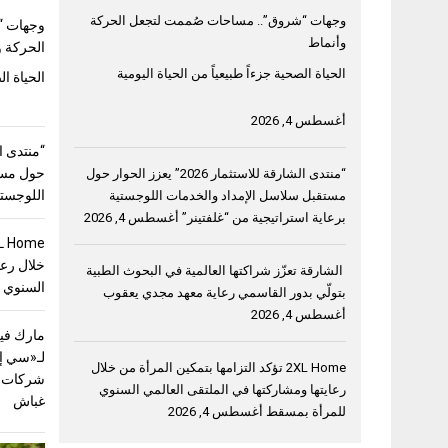
وجهات “شروق”.. مساحات صُممت لتجعل الحركة
وجهات “
وأنماط
الحركة و
الحياة الصحية جزءاً طبيعياً من الحياة اليومية
الحياة ال
أغسطس 4, 2026
حول مست
“منتدى الشارقة للاستثمار 2026” يعزز الحوار حول
اللوجستي
مستقبل سلاسل الإمداد والخدمات اللوجستية
برعاية استراتيجية من “غلفتينر”
أغسطس 4, 2026
خلال رعا
الشارقة تعزّز شراكتها العالمية في البحوث الطبية
السنوي 
بتولّي بدور القاسمي رعاية معهد مجدي يعقوب
أغسطس 4, 2026
مارك فيل
لـ«سي إ
2XL Home تؤكد التزامها بتمكين المرأة من خلال
شركات ق
رعايتها ومشاركتها في الملتقى العالمي السنوي
غباش
للمرأة بمسقط
أغسطس 4, 2026