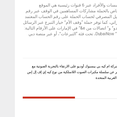
وتواصل حملة “وقف الأم” استقبال المساهمات في الصندوق الوقفي من المؤسسات والأفراد عبر 6 قنوات رئيسية هي الموقع
يما يستقبل مركز الاتصال الخاص بالحملة مشاركات المساهمين في الوقف عبر رقم
عن طريق التحويل المصرفي لحساب الحملة على رقم الحساب المعتمد
لدرهم الإماراتي، كما توفر حملة “وقف الأم” خيار التبرع عبر الرسائل
النصية للمبادرة بإرسال رسالة بكلمة ” أمي” أو “Mother” لمستخدمي شبكتي”دو” و” اتصالات من e&” في الإمارات على الأرقام التالية:
1034، 1035، 1036، 1038، ويمكن المساهمة في الحملة عبر تطبيق “دبي الآن” DubaiNow، تحت فئة “التبرعات”، أو عبر منصة دبي
ركة ام كيه بي بيسبوك أوديو على الارتقاء بالتجربة الصوتية مع
ر عن سلسلة مكبرات الصوت اللاسلكية من نوع كيه إي إف إل إس
لعربية المتحدة