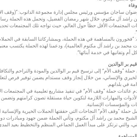
فاء
ضوان ساجان مؤسس ورئيس مجلس إدارة مجموعة الدانوب: “(وقف الأم
 راشد آل مكتوم، خلال شهر رمضان الفضيل، وتحمل هذه الحملة رسالة
ات المجتمعات الأقل حظاً حول العالم، حيث تواجه تلك المجتمعات تحد
.
“فخورون بالمساهمة في هذه الحملة، وبمشاركاتنا السابقة في الحملا
ت محمد بن راشد آل مكتوم العالمية)، ودعمنا لهذه الحملة يكتسب معنى
 أم وتفانيها في خدمة أبنائها”.
يم بر الوالدين
ملة “وقف الأم” إلى ترسيخ قيم بر الوالدين والمودة والتراحم والتكاف
لخيري والإنساني، من خلال إنجاز وقف مستدام يضمن توفير فرص لتعليم وت
مة في بلدانهم.
 عائدات حملة “وقف الأم” في تنفيذ مشاريع تعليمية في المجتمعات الأكثر
الأدوات والمهارات اللازمة لتكوين حياة مستقلة تصون كرامتهم وتضمن
ت والمؤسسات الإنسانية.
 حملة “وقف الأم” النجاحات التي حققتها الحملات الخيرية والإنساني
لشيخ محمد بن راشد آل مكتوم، وتأتي الحملة ضمن جهود ومبادرات دول
ني، والتي ترتكز على مبدأ العمل الجماعي المنظم والتخطيط بعيد المدى
المساهمة