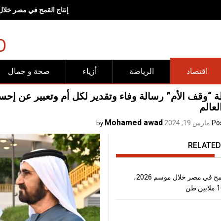
<br><br>وجهات "شروق".. مساحات صُممت لتجعل الحركة وأنماط<br>الحياة الصحية جزءاً طبيعياً من الحياة اليومية<span lang="EN" dir="LTR" style="font-size:17.0pt;line-height:150%"></span><br><br>
O
اقتصاد
الرياضة
أزياء
صحة و جمال
 “وقف الأم” رسالة وفاء وتقدير لكل أم وتعبير عن إح
عالم
Mohamed awad
Po
مارس 19, 2024
by
RELATED
إنتاج القمح في مصر خلال موسم 2026،