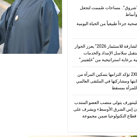
شروق”.. مساحات صُممت لتجعل
أنماط
صحية جزءاً طبيعياً من الحياة اليومية
“منتدى الشارقة للاستثمار 2026” يعزز الحوار
قبل سلاسل الإمداد والخدمات
ة برعاية استراتيجية من “غلفتينر”
2XL Home تؤكد التزامها بتمكين المرأة من
يتها ومشاركتها في الملتقى العالمي
للمرأة بمسقط
ينتورف يتولى منصب العضو المنتدب
ن إس الشرق الأوسط» ويشرف على
طاع التكنولوجيا ضمن مجموعة