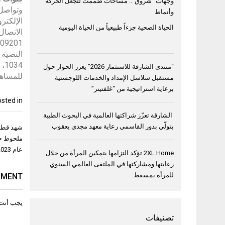
وجهات “شروق”.. مساحات صُممت لتجعل الحركة
وأنماط
الحياة الصحية جزءاً طبيعياً من الحياة اليومية
“منتدى الشارقة للاستثمار 2026” يعزز الحوار حول
للمساهمات
مستقبل سلاسل الإمداد والخدمات اللوجستية
برعاية استراتيجية من “غلفتينر”
sted in
الشارقة تعزّز شراكتها العالمية في البحوث الطبية
تصفّح
بتولّي بدور القاسمي رعاية معهد مجدي يعقوب
شهد قطاع
المقال
عام 2023 مع مضاعفة مبيعات شركة Alltech Events
2XL Home تؤكد التزامها بتمكين المرأة من خلال
رعايتها ومشاركتها في الملتقى العالمي السنوي
للمرأة بمسقط
MMENT
يجب أنت
تصنيفات