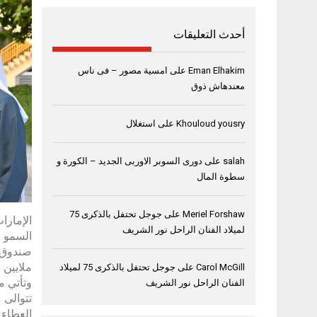
أحدث التعليقات
Eman Elhakim
على
امسية مصور – فى ناس
معندهاش ذوق
Khouloud yousry
على
استغلال
salah
على
دورى السوبر الاوربى الجديد – الكورة و
سطوة المال
Meriel Forshaw
على
جوجل تحتفل بالذكرى 75
لميلاد الفنان الراحل نور الشريف
السمو ا
ملايين 
Carol McGill
على
جوجل تحتفل بالذكرى 75 لميلاد
وتأتي م
الفنان الراحل نور الشريف
تتوالى 
العطاء 