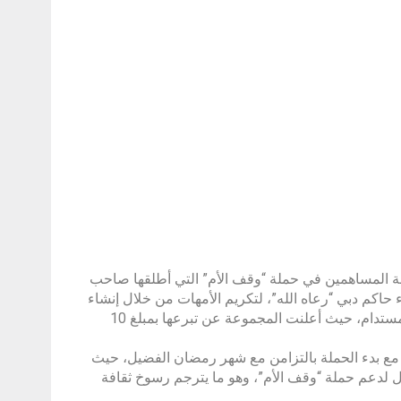
مجموعة الدانوب، إلى قائمة المساهمين في حملة “وقف الأم” التي أطلقها صاحب
اكم دبي “رعاه الله”، لتكريم الأمهات من خلال إنشاء
صندوق وقفي بقيمة مليار درهم لدعم تعليم ملايين الأفراد حول العالم بشكل مستدام، حيث أعلنت المجموعة عن تبرعها بمبلغ 10
مع بدء الحملة بالتزامن مع شهر رمضان الفضيل، حيث
لدعم حملة “وقف الأم”، وهو ما يترجم رسوخ ثقافة