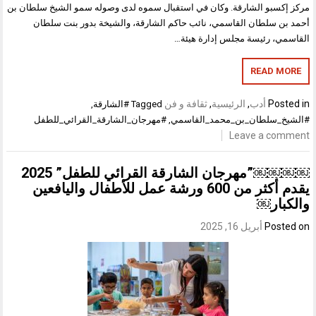
مركز إكسبو الشارقة. وكان في استقبال سموه لدى وصوله سمو الشيخ سلطان بن
أحمد بن سلطان القاسمي، نائب حاكم الشارقة، والشيخة بدور بنت سلطان
القاسمي، رئيسة مجلس إدارة هيئة…
READ MORE
Posted in
أدب
,
الرئيسية
,
ثقافة و فن
Tagged
#الشارقة
,
#الشيخ_سلطان_بن_محمد_القاسمي
,
#مهرجان_الشارقة_القرائي_للطفل
Leave a comment
￼￼￼￼”مهرجان الشارقة القرائي للطفل” 2025
يقدم أكثر من 600 ورشة عمل للأطفال واليافعين
والكبار￼
Posted on
أبريل 16, 2025