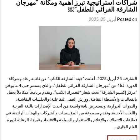
شراكات استراتيجية تبرز أهمية ومكانة “مهرجان
الشارقة القرائي للطفل”￼
Posted on
أبريل 25, 2025
الشارقة، 25 أبريل 2025، أعلنت “هيئة الشارقة للكتاب” عن قائمة رعاة وشركاء
الدورة الـ16 من “مهرجان الشارقة القرائي للطفل”، والذي يستمر حتى 4 مايو في
“مركز إكسبو الشارقة” تحت شعار “لتغمرك الكتب”، ويقدم برنامجاً متكاملاً يحفل
بالفعاليات والأنشطة الثقافية، وورش العمل التفاعلية، والجلسات النقاشية،
والندوات الحوارية، ويستعرض باقة واسعة من أحدث الإصدارات باللغة العربية
واللغات الأجنبية. وتقدم مجموعة من المؤسسات والشركات والهيئات الرائدة، في
قطاعات الاتصالات والإعلام والاستثمار والسياحة والاقتصاد وغيرها، الرعاية لدورة
العام الجاري…