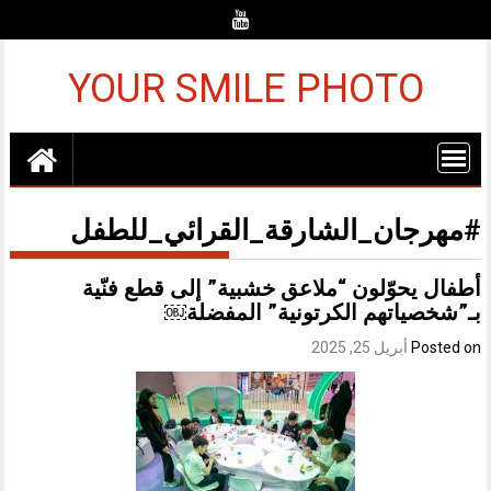
Ski
t
conten
YOUR SMILE PHOTO
#مهرجان_الشارقة_القرائي_للطفل
أطفال يحوّلون “ملاعق خشبية” إلى قطع فنّية
بـ”شخصياتهم الكرتونية” المفضلة￼
Posted on
أبريل 25, 2025