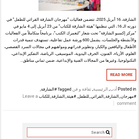
الشارقة، 16 أبريل 2025، تتضمن فعاليات “مهرجان الشارقة القرائي للطفل” في
دورته الـ 16، التي تنظمها “هيئة الشارقة للكتاب” من 23 أبريل إلى 4 مايو في
“مركز إكسبو الشارقة” تحت شعار “لتغمرك الكتب”، برنامجاً متكاملاً من الفعاليات
والأنشطة والجلسات، يشمل 600 ورشة عمل تفاعلية، تستهدف تنمية قدرات
الأطفال واليافعين والكبار، وتطوير قدراتهم ومواهبهم في مجالات السرد القصصي،
العلوم، الأزياء، الفنون، الحرف اليدوية، الموسيقى، الرياضة، التفكير الإبداعي،
التكنولوجيا، وغيرها من المجالات الفنية والإبداعية، ضمن ثماني مناطق…
READ MORE
Posted in
أدب
,
الرئيسية
,
ثقافة و فن
Tagged
#الشارقة
,
Leave a
#مهرجان_الشارقة_القرائي_للطفل
,
#هيئة_الشارقة_للكتاب
comment