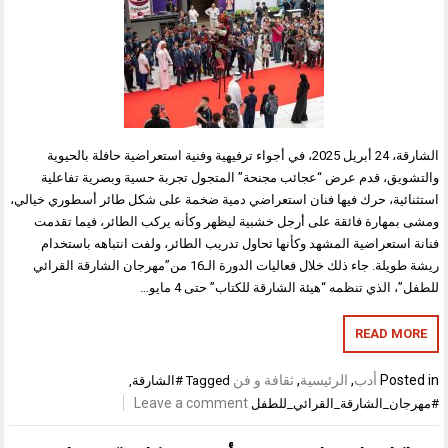
الشارقة، 24 أبريل 2025، في أجواء ترفيهية وفنية استعراضية حافلة بالحيوية
والتشويق، قدم عرض “عجائب مجنحة” المتجول تجربة حسية وبصرية تفاعلية
استثنائية، حرك فيها فنان استعراضي دمية ضخمة على شكل طائر أسطوري خيالي،
ومشى بمهارة فائقة على أرجل خشبية ليظهر وكأنه يركب الطائر، فيما تقدمت
فنانة استعراضية المشهد وكأنها تحاول تدريب الطائر، ولفت انتباهه باستخدام
ريشة طويلة. جاء ذلك خلال فعاليات الدورة الـ16 من”مهرجان الشارقة القرائي
للطفل”، الذي تنظمه “هيئة الشارقة للكتاب” حتى 4 مايو…
READ MORE
Posted in
أدب
,
الرئيسية
,
ثقافة و فن
Tagged
#الشارقة
,
Leave a comment
#مهرجان_الشارقة_القرائي_للطفل