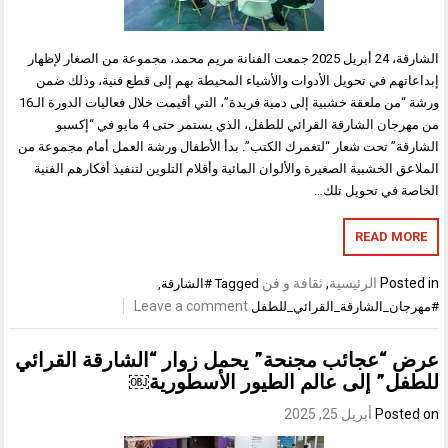
الشارقة، 24 أبريل 2025 جمعت الفنانة مريم محمد، مجموعة من الصغار لإظهار
إبداعاتهم في تحويل الأدوات والأشياء المحيطة بهم إلى قطع فنية، وذلك ضمن
ورشة “من ملعقة خشبية إلى دمية فريدة”، التي أقيمت خلال فعاليات الدورة الـ16
من مهرجان الشارقة القرائي للطفل، الذي يستمر حتى 4 مايو في “إكسبو
الشارقة” تحت شعار “لتغمرك الكتب”. بدأ الأطفال ورشة العمل أمام مجموعة من
الملاعق الخشبية الصغيرة والألوان المائية وأقلام التلوين لتنفيذ أفكارهم الفنية
الخاصة في تحويل تلك…
READ MORE
Posted in
الرئيسية
,
ثقافة و فن
Tagged
#الشارقة
,
Leave a comment
#مهرجان_الشارقة_القرائي_للطفل
عرض “عجائب مجنحة” يحمل زوار “الشارقة القرائي
للطفل” إلى عالم الطيور الأسطورية￼
Posted on
أبريل 25, 2025