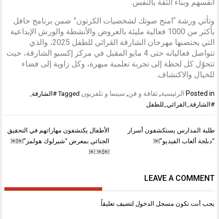
أنفسهم وبناء الثقة بالنفس.
وتأتي ورشة “امنح صوتك لشخصيات الكرتون” ضمن برنامج حافل
بأكثر من 1000 فعالية مليئة بالعروض والأنشطة والورش الإبداعية
التي يحتضنها مهرجان الشارقة القرائي للطفل 2025، والذي
تتواصل فعالياته حتى 4 مايو المقبل في مركز إكسبو الشارقة، حيث
تتحوّل كل لحظة إلى تجربة تعلمية مبهرة، وكل زاوية إلى فضاء
للخيال والاكتشاف.
Posted in
الرئيسية
,
ثقافة و فن
,
سينما و تلفزيون
Tagged
#الشارقة
,
#الشارقة_القرائي_للطفل
تصفّح
طلبة المدارس يستكشفون أسرار
الأطفال يكتشفون مهاراتهم في التحقيق
المقالات
“دبلجة ألعاب الفيديو”￼
الجنائي بمعرض “شيرلوك هولمز”￼￼
￼￼ ￼
LEAVE A COMMENT
يجب أنت تكون
مسجل الدخول
لتضيف تعليقاً.