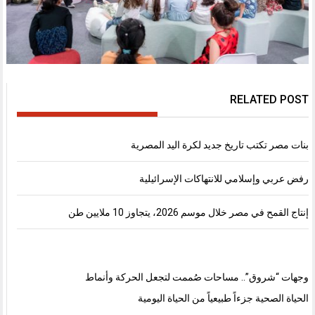
RELATED POST
بنات مصر تكتب تاريخ جديد لكرة اليد المصرية
رفض عربي وإسلامي للانتهاكات الإسرائيلية
إنتاج القمح في مصر خلال موسم 2026، يتجاوز 10 ملايين طن
وجهات “شروق”.. مساحات صُممت لتجعل الحركة وأنماط
الحياة الصحية جزءاً طبيعياً من الحياة اليومية