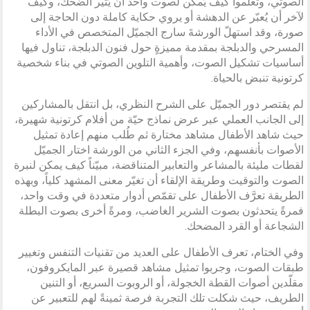
الصوتي، وتعلّموا كيف يُمكن لصوت واحد أن يُثير الضحك، وكيف
لآخر أن يُعبّر عن الدهشة أو يروي حكاية كاملة دون الحاجة إلى
صورة، وقد استهلّ الورشةَ سارج الجميّل المتخصص في الأداء
المسرحي والدبلجة بمقدمة مميزةٍ حول فنون الدبلجة، تناول فيها
أساسيات تشكيل الصوت، وأهمية التلوين الصوتي في بناء شخصية
كرتونية تنبض بالحياة.
لم يقتصر دور الجميّل على الشرح النظري، بل انتقل بالمشاركين
إلى الجانب العملي عبر عرض نماذج حيّة من أفلام كرتونية شهيرة،
حيث شاهد الأطفال مشاهد مختارة ثم طُلب منهم إعادة تمثيل
الأصوات بأنفسهم، وفي الجزء الثاني من الورشة اختار الجميّل
لقطات مليئة بالمشاعر والتعابير المتناقضة، مبيّناً كيف يمكن لنبرة
الصوت والتوقيت وطريقة الإلقاء أن تغيّر معنى المشهد كلياً، وبهذه
الطريقة تعرَّف الأطفال على تقمّص أدوار متعددة في وقت واحد،
فمرةً يتحدثون بصوت الشرير الغاضب، ومرةً أخرى بصوت البطلة
الشجاعة أو القرد المضحك.
وفي الختام، تعرف الأطفال على العديد من تقنيات التنفس وتغيير
طبقات الصوت، وجربوا تمثيل مشاهد قصيرة عبر المايكروفون،
مقلّدين أصوات القطة الخجولة، أو الروبوت السريع، أو التنين
الطريف، حيث شكلت تلك التجربة فرصة ثمينةً لهم للتعبير عن