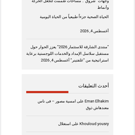
وجهات “شروق”.. مساحات صُممت لتجعل الحركة
وأنماط
الحياة الصحية جزءاً طبيعياً من الحياة اليومية
أغسطس 4, 2026
“منتدى الشارقة للاستثمار 2026” يعزز الحوار حول
مستقبل سلاسل الإمداد والخدمات اللوجستية برعاية
استراتيجية من “غلفتينر”
أغسطس 4, 2026
أحدث التعليقات
Eman Elhakim
على
امسية مصور – فى ناس
معندهاش ذوق
Khouloud yousry
على
استغلال