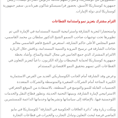
جمهورية كوستاريكا الأسبق، بحضور فرانسيسكو شاكون هيرنانديز، سفير جمهورية
كوستاريكا لدى دولة الإمارات.
التزام مشترك بتعزيز نمو واستدامة القطاعات
واستحضارا لتجربة الشارقة واستراتيجية التنمية المستدامة في الإمارة التي تم
تطويرها تحت توجيهات صاحب السمو الشيخ الدكتور سلطان بن محمد القاسمي،
عضو المجلس الأعلى حاكم الشارقة، استعرض الشيخ فاهم القاسمي معالم
نجاحات الشارقة في ترسيخ المرونة والتنمية المستدامة، وناقش خلال الزيارة
الالتزام المشترك الذي جمع الجانبين في مجال البيئة والمناخ، وأشاد بخطة
جمهورية كوستاريكا لحماية المحيطات وإزالة الكربون، داعياً لتعزيز التعاون في
القطاعات التي تسهم بتحقيق النمو الاقتصادي المستدام.
وعرض وفد الشارقة أمام الجانب الكوستاريكي العديد من الفرص الاستثمارية
الكبيرة المتاحة أمام الشركات الصغيرة والمتوسطة والشركات المتعددة
الجنسيات القابلة للنمو والتوسع في المنطقة، بالاستفادة من الموقع الجغرافي
الاستراتيجي لإمارة الشارقة، وبنيتها التحتية الحديثة، وتطور قطاع النقل والخدمات
اللوجستية فيها، بالإضافة إلى سياساتها وتشريعاتها وخدماتها الداعمة للمستثمرين.
ومثّلت زيارة وفد “دائرة العلاقات الحكومية في الشارقة” لكوستاريكا في مايو
الماضي فرصة لبحث التعاون وتبادل التجارب والخبرات في قطاعات التجارة