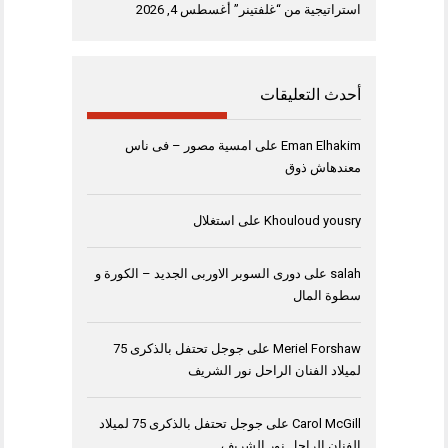
استراتيجية من “غلفتينر”
أغسطس 4, 2026
أحدث التعليقات
Eman Elhakim
على
امسية مصور – فى ناس
معندهاش ذوق
Khouloud yousry
على
استغلال
salah
على
دورى السوبر الاوربى الجديد – الكورة و
سطوة المال
Meriel Forshaw
على
جوجل تحتفل بالذكرى 75
لميلاد الفنان الراحل نور الشريف
Carol McGill
على
جوجل تحتفل بالذكرى 75 لميلاد
الفنان الراحل نور الشريف