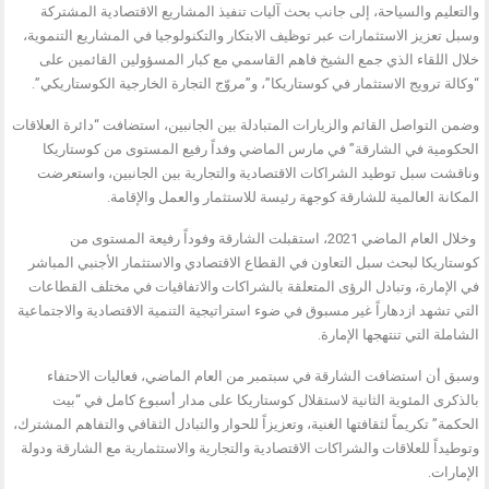
والتعليم والسياحة، إلى جانب بحث آليات تنفيذ المشاريع الاقتصادية المشتركة
وسبل تعزيز الاستثمارات عبر توظيف الابتكار والتكنولوجيا في المشاريع التنموية،
خلال اللقاء الذي جمع الشيخ فاهم القاسمي مع كبار المسؤولين القائمين على
“وكالة ترويج الاستثمار في كوستاريكا”، و”مروّج التجارة الخارجية الكوستاريكي”.
وضمن التواصل القائم والزيارات المتبادلة بين الجانبين، استضافت “دائرة العلاقات
الحكومية في الشارقة” في مارس الماضي وفداً رفيع المستوى من كوستاريكا
وناقشت سبل توطيد الشراكات الاقتصادية والتجارية بين الجانبين، واستعرضت
المكانة العالمية للشارقة كوجهة رئيسة للاستثمار والعمل والإقامة.
وخلال العام الماضي 2021، استقبلت الشارقة وفوداً رفيعة المستوى من
كوستاريكا لبحث سبل التعاون في القطاع الاقتصادي والاستثمار الأجنبي المباشر
في الإمارة، وتبادل الرؤى المتعلقة بالشراكات والاتفاقيات في مختلف القطاعات
التي تشهد ازدهاراً غير مسبوق في ضوء استراتيجية التنمية الاقتصادية والاجتماعية
الشاملة التي تنتهجها الإمارة.
وسبق أن استضافت الشارقة في سبتمبر من العام الماضي، فعاليات الاحتفاء
بالذكرى المئوية الثانية لاستقلال كوستاريكا على مدار أسبوع كامل في “بيت
الحكمة” تكريماً لثقافتها الغنية، وتعزيزاً للحوار والتبادل الثقافي والتفاهم المشترك،
وتوطيداً للعلاقات والشراكات الاقتصادية والتجارية والاستثمارية مع الشارقة ودولة
الإمارات.