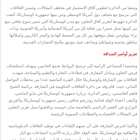
وسعيا من الدائرة لتطوير آفاق الاستثمار في مختلف المجالات، وضمن العلاقات
التي تترسخ مع مختلف دول أمريكا الوسطى ومن بينها جمهورية كوستاريكا، كثفت
الدائرة جهودها لتعزيز آفاق التعاون مع مدن كوستاريكا التي تتميز بتنوع ثقافي ينبع
من كونها تمثل جسرا بين ثقافة كل من أمريكا الشمالية وأمريكا الجنوبية، وذات
ثراء بيولوجي بفعل موقعها بين كل من المحيط الهادئ والبحر الكاريبي وامتلاكها
مناطق محمية وشواطئ ومتاحف غنية بتوثيق ملامح الحضارات القديمة.
تعزيز أواصر الصداقة
وتجسيدا للمساعي الرامية إلى ترسيخ الروابط تجمع الجانبين، وبهدف استكشاف
فرص التعاون وتبادل المعارف في قطاعات التجارة والتعليم والسياحة، شهدت
العلاقات بين الشارقة وكوستاريكا خلال الفترة الماضية عددا من محطات التواصل
الثنائي، حيث قام وفد من دائرة العلاقات الحكومية في الشارقة، برئاسة الشيخ
فاهم القاسمي، رئيس الدائرة، بزيارة جمهورية كوستاريكا في مايو الماضي،
والتقى أعضاء الوفد فخامة رودريجو شافيز، رئيس جمهورية كوستاريكا، والفريق
الوزاري في القصر الرئاسي بالعاصمة سان خوسيه، وناقشوا سبل تعزيز التعاون
في المجالات الاقتصادية والقطاعات التنموية الرئيسة.
وتأكيدا لحرص الشارقة على أن تسهم اللقاءات في توطيد العلاقات الدبلوماسية
والثقافية مع كوستاريكا، عقد الوفد خلال زيارته الأخيرة اجتماعات مع كبار
المسؤولين في كوستاريكا، وعلى رأسهم فخامة كارلوس ألفارادو كيسادا، رئيس