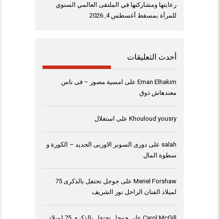
رعايتها ومشاركتها في الملتقى العالمي السنوي
للمرأة بمسقط
أغسطس 4, 2026
أحدث التعليقات
Eman Elhakim
على
امسية مصور – فى ناس
معندهاش ذوق
Khouloud yousry
على
استغلال
salah
على
دورى السوبر الاوربى الجديد – الكورة و
سطوة المال
Meriel Forshaw
على
جوجل تحتفل بالذكرى 75
لميلاد الفنان الراحل نور الشريف
Carol McGill
على
جوجل تحتفل بالذكرى 75 لميلاد