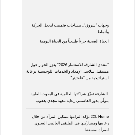
وجهات “شروق”.. مساحات صُممت لتجعل الحركة
وأنماط
الحياة الصحية جزءاً طبيعياً من الحياة اليومية
“منتدى الشارقة للاستثمار 2026” يعزز الحوار حول
مستقبل سلاسل الإمداد والخدمات اللوجستية برعاية
استراتيجية من “غلفتينر”
الشارقة تعزّز شراكتها العالمية في البحوث الطبية
بتولّي بدور القاسمي رعاية معهد مجدي يعقوب
2XL Home تؤكد التزامها بتمكين المرأة من خلال
رعايتها ومشاركتها في الملتقى العالمي السنوي
للمرأة بمسقط