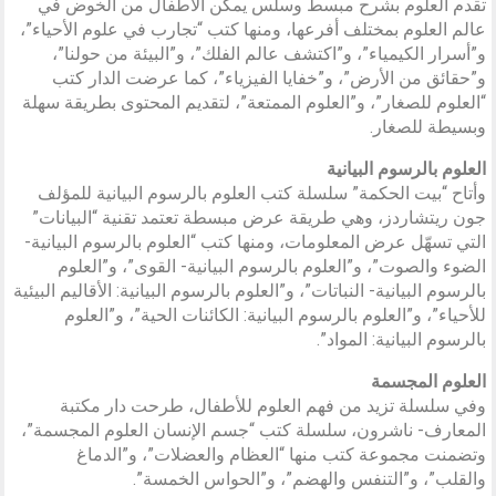
تقدم العلوم بشرح مبسط وسلس يمكّن الأطفال من الخوض في
عالم العلوم بمختلف أفرعها، ومنها كتب “تجارب في علوم الأحياء”،
و”أسرار الكيمياء”، و”اكتشف عالم الفلك”، و”البيئة من حولنا”،
و”حقائق من الأرض”، و”خفايا الفيزياء”، كما عرضت الدار كتب
“العلوم للصغار”، و”العلوم الممتعة”، لتقديم المحتوى بطريقة سهلة
وبسيطة للصغار.
العلوم بالرسوم البيانية
وأتاح “بيت الحكمة” سلسلة كتب العلوم بالرسوم البيانية للمؤلف
جون ريتشاردز، وهي طريقة عرض مبسطة تعتمد تقنية “البيانات”
التي تسهّل عرض المعلومات، ومنها كتب “العلوم بالرسوم البيانية-
الضوء والصوت”، و”العلوم بالرسوم البيانية- القوى”، و”العلوم
بالرسوم البيانية- النباتات”، و”العلوم بالرسوم البيانية: الأقاليم البيئية
للأحياء”، و”العلوم بالرسوم البيانية: الكائنات الحية”، و”العلوم
بالرسوم البيانية: المواد”.
العلوم المجسمة
وفي سلسلة تزيد من فهم العلوم للأطفال، طرحت دار مكتبة
المعارف- ناشرون، سلسلة كتب “جسم الإنسان العلوم المجسمة”،
وتضمنت مجموعة كتب منها “العظام والعضلات”، و”الدماغ
والقلب”، و”التنفس والهضم”، و”الحواس الخمسة”.