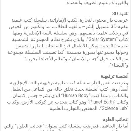
والفيزياء وعلوم الطبيعة والفضاء.
تقنية 3D
عرضت دار محتوى لتجارة الكتب الإماراتية، سلسلة كتب علمية
بتقنية 3D لتسهيل الشرح والفهم للطلاب، بما يمكّنهم من الخوض
في رحلات علمية بأنفسهم، وهي سلسلة باللغة الإنجليزية ومنها
كتاب “Solar System”، والذي يشرح نظام المجموعة الشمسية
بتقنية 3D بحيث يمكن للأطفال فَردْ الصفحات لتظهر الشمس
وحولها مجموعتها بصورة مجسمة، كما تضمنت السلسلة مجموعة
من الكتب حول “جسم الإنسان”، و”عالم الأحياء البحرية”،
و”الفضاء”.
أنشطة ترفيهية
وعرضت نفس الدار سلسلة كتب علمية ترفيهية باللغة الإنجليزية
أيضاً، وهي كتب أنشطة بحيث تخلق حالة من التفاعل بين الطفل
والكتاب، ومنها كتب “Human Body” الذي يشرح جسم الإنسان،
وكتاب “Planet Earth” وهو كتاب يتحدث عن كوكب الأرض، وكتاب
“Science Lab”، المختص بالتجارب العلمية.
عجائب العلوم
أما دار الحافظ، فعرضت سلسلة كتب بعنوان “عجائب العلوم” والتي