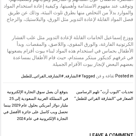
وتوقف عند مفهوم الاستدامة وأهميتها، وكيفية إعادة استخدام المواد
والموارد بدلاً من التخلص منها بطرق تلوث البيئة، وذلك عن طريق
فصل المواد القابلة لإعادة التدوير مثل الورق، والبلاستيك، والزجاج.
ووزع إسماعيل الخامات القابلة لإعادة التدوير مثل علب الفشار
الكرتونية الفارغة، والورق المقوى، واللاصق، والمقصات. وبدأ
الأطفال بحماس في استخدام هذه المواد لبناء بيوت أقزام يضعونها
في غرفهم كديكور مبتكر مستدام، حيث قام الأطفال بمساعدة
بعضهم البعض لإنجاز بيوت الأقزام الجميلة.
Posted in
ثقافة و فن
Tagged
#الشارقة
,
#الشارقة_القرائي_للطفل
تصفّح
تحديات “البوب آرت” تلهم الرسامين
يتوقع أن يصل سوق التجارة الإلكترونية
المقالات
الصغار في “الشارقة القرائي للطفل”
في المملكة العربية السعودية إلى 25
مليار دولار أمريكي بحلول عام 2029 بينما
تحصل ويب كاسل على جائزة الأفضل في
التجارة الإلكترونية في عام 2024
LEAVE A COMMENT