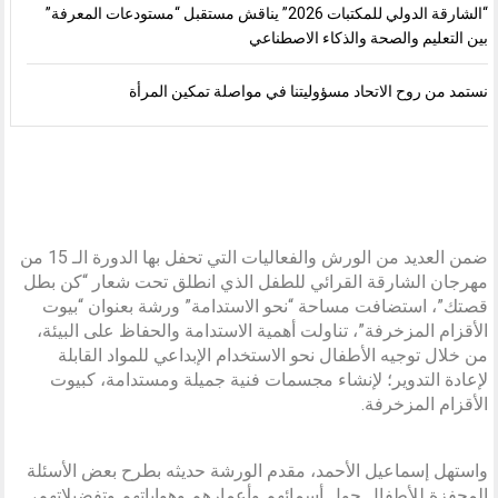
“الشارقة الدولي للمكتبات 2026” يناقش مستقبل “مستودعات المعرفة”
بين التعليم والصحة والذكاء الاصطناعي
نستمد من روح الاتحاد مسؤوليتنا في مواصلة تمكين المرأة
ضمن العديد من الورش والفعاليات التي تحفل بها الدورة الـ 15 من
مهرجان الشارقة القرائي للطفل الذي انطلق تحت شعار “كن بطل
قصتك”، استضافت مساحة “نحو الاستدامة” ورشة بعنوان “بيوت
الأقزام المزخرفة”، تناولت أهمية الاستدامة والحفاظ على البيئة،
من خلال توجيه الأطفال نحو الاستخدام الإبداعي للمواد القابلة
لإعادة التدوير؛ لإنشاء مجسمات فنية جميلة ومستدامة، كبيوت
الأقزام المزخرفة.
واستهل إسماعيل الأحمد، مقدم الورشة حديثه بطرح بعض الأسئلة
المحفزة للأطفال حول أسمائهم وأعمارهم وهواياتهم وتفضيلاتهم،