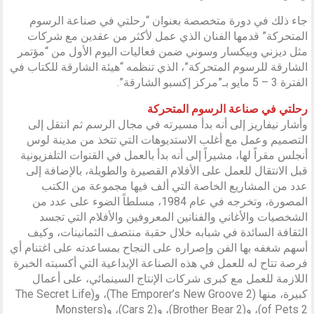
جاء ذلك في دورة متخصصة بعنوان “رحلتي في صناعة الرسوم
المتحركة” قدمها الفنان الذي عمل لأكثر من عقدين مع شركات
مثل ديزني وبيكسار وسوني ضمن فعاليات اليوم الأول من “مؤتمر
الشارقة للرسوم المتحركة”، الذي تنظمه “هيئة الشارقة للكتاب في
الفترة 3 – 5 مايو بـ”مركز إكسبو الشارقة”.
رحلتي في صناعة الرسوم المتحركة
وأشار نيفاريز إلى أنه بدأ مسيرته في مجال الرسم ثم انتقل إلى
التصميم وعمل مع أغلب الاستديوهات التي تتخذ من مدينة لوس
أنجلس مقراً لها، مشيراً إلى أنه بدأ بالعمل في القنوات التلفزيونية
قبل الانتقال للعمل على الأفلام القصيرة والطويلة، بالإضافة إلى
عدد من المشاريع الخاصة التي ألف فيها مجموعة من الكتب
المصورة، وتخرجه في عام 1984، مسلطاً الضوء على عدد من
الشخصيات والأغاني والفنانين المعروفين والأفلام التي تجسد
الثقافة السائدة في شبابه خلال حقبة منتصف الثمانينات، وكيف
أسهم شغفه بها الفن وإصراره على النجاح بمساعدته على اغتنام أي
فرصة تتاح له للعمل في هذه الصناعة الإبداعية التي أكسبته الخبرة
اللازمة للعمل مع كبرى شركات الإنتاج السينمائي، على أعمال
كبيرة، منها (The Emporer’s New Groove 2)، و(The Secret Life
of Pets 2)، و(Brother Bear 2)، و(Cars 2)، و(Monsters