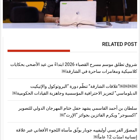
RELATED POST
شروق تطلق موسم مسرح القصباء 2026 ابتداءً من عيد الأضحى بحكايات
كلاسيكية ومغامرات ساحرة في الشارقة￼
￼￼￼￼”علاقات الشارقة” تنظّم دورة “البروتوكول والإتيكيت
الدبلوماسي” لتعزيز الاحترافية المؤسسية وجاهزية القيادات الحكومية￼
سلطان بن أحمد القاسمي يشهد حفل ختام المهرجان الدولي للتصوير
“اكسبوجر” ويكرم الفائزين بجوائز “الإرث”￼
المصوّر الفرنسي أوليفييه جوبار يوثّق مأساة اللجوء الأفغاني عبر علاقة
إنسانية امتدّت 12 عاماً￼