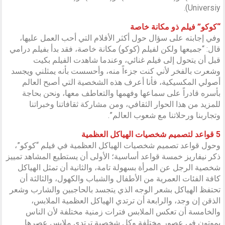
Universiy).
“كوكو” فيلم ذو مكانة خاصة
وفي إجابته على سؤال حول أكثر الأفلام التي أحب العمل عليها،
قال: “جميعها ولكن لفيلم (كوكو) مكانة خاصة، فقد بدأ بفيلم درامي
قبل أن يتحول إلى فيلم غنائي، وعندما شاهدت الفيلم بكيت
وشعرت بالفخر لأني كنت جزءاً منه، وأحسست بأنه يمثلني ويجسد
أصولي المكسيكية، فأنا أعرف هذه الشخصية التي أصبح العالم
بأسره قادراً على سماعها وفهمها والتعاطف معها، ونحن بحاجة
للمزيد من هذا الحوار الثقافي، ومن مشاركة ثقافاتنا وخبراتنا
وتجاربنا ورحلاتنا مع شعوب العالم”.
5 قواعد لتصميم شخصيات الهياكل العظمية
وحول قواعد تصميم شخصيات الهياكل العظمية في فيلم “كوكو”،
ذكر نيفاريز خمسة قواعد أساسية؛ الأولى أن يستطيع المشاهد تمييز
شخصية الرجل عن المرأة بسهولة تامة، والثانية أن تمثل الهياكل
كافة الفئات العمرية من الأطفال والشباب والكهول، والثالثة أن
تحتفظ الهياكل بشعر الوجه الذي يتجسد بالحاجبين والشارب وشعر
الذقن إن وجد، والرابعة أن ترتدي الهياكل العظمية الملابس،
والخامسة أن تعكس الملابس فترات زمنية مختلفة لأن الناس
يموتون في عصور مختلفة وكل شخصية ترتدي ملابس عصرها.