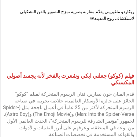
ريكاردو ماغيريني يقدّم مقاربة بصرية تمزج التصوير بالفن التشكيلي
لاستكشاف روح المدينة￼
فيلم (كوكو) جعلني ابكي وشعرت بالفخر لأنه يجسد أصولي
المكسيكي
قدم الفنان جون نيفاريز، فنان الرسوم المتحركة لفيلم “كوكو”
الحائز على جائزة الأوسكار العالمية، خلاصة تجربته في صناعة
الرسوم المتحركة لأكثر من 25 عاماً في أعمال ناجحة مثل (Spider-
Man: Into the Spider-Verse) و(The Emoji Movie) و(Astro Boy)،
لجمهور “مؤتمر الشارقة للرسوم المتحركة”، الحدث العالمي الأول
من نوعه في المنطقة، وعرفهم على أبرز التقنيات والأدوات
والقواعد المستخدمة في تخصصات الصناعة.