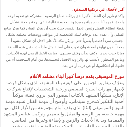
أكبر الأخطاء التي يرتكبها المبتدئون
وأكد نيفاريز أن الخطأ الأكبر الذي يرتكبه صناع الرسوم المتحركة هو تقديم لوحة
واحدة، فمهما كانت جميلة ومعبرة وذات جودة عالية، تبقى لوحة واحدة، تشكل
نقطة انطلاق للعمل وليس العمل نفسه، حيث يجب أن يفكر الفنان كما يفكر صانع
الفيلم، وأن يقدم عدة لوحات لتلك الشخصية في مواقف ووضعيات مختلفة تشكل
مجتمعى سرداً قصصياً بصرياً حتى لو يكن مكتملاً، على الأقل أن تشكل مشهداً
محدداً بدون نهاية واضحة، وأن تجيب على أسئلة مثل ماذا حدث قبل هذه اللحظة،
وماذا حدث بعدها، وكيف بدأت وكيف ستنتهي، وما هو الخط الزمني لهذه الأحداث،
وما هو المنظور الأنسب لها والزاوية الأفضل لتجسيدها، من أمام الشخصية أم من
خلفها، أم انعكاسها، أو عن قرب أو عن بعد.
موزع الموسيقى يقدم درساً كبيراً لبناء مشاهد الأفلام
وعرّف نيفاريز الجمهور على كيفية بناء المشهد، الذي يشكل فرصة
لإظهار مهارات السرد القصصي ورحلة الشخصيات لإقناع شركات
الإنتاج، مشبّهاً المشهد بالكتاب المصور الذي يروي قصة، مؤكداً
أهمية التفكير كمخرج سينمائي، وأوضح أن مهمة الفنان تشبه مهمة
الموزع الموسيقي (DJ) الذي يقف أمام مجموعة من الأزار لكل منها
مهمة خاصة، من الرسم والتمثيل والتصميم وتركيب عناصر المشهد
والمقدمة وبداية الأحداث والزمن والإضاءة وغيرها من العناصر،
والفنان الجيد هو القادر على التحكم بهذه العناصر لتقديم مشهد