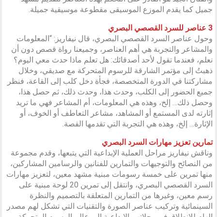
جميل كما يقدم الموزع الموسيقى مقطوعة موسيقية جميلة.
3 عناصر للسرد القصصي البصري
وحول عناصر السرد القصصي البصري، قال نيفاريز: “المعلومات
والمشاعر والتجربة هي أهم العناصر، وجميعنا رواة قصص دون أن
نعلم، فعندما تقول لأحد أصدقائك: هل تعلم ماذا حدث معي اليوم؟
ذهبتُ إلى مؤتمر الشارقة للرسوم المتحركة مع صديقي، وخلال
مشاركتنا في الدورة المتخصصة، فجأة دخل كلب إلى القاعة، فنظر
جميع الحضور إلى الكلب، وحدث هذا، وحدث ذلك، ثم حصل هذا،
وحصل ذلك… إلخ، وهذه هي المعلومات، أم المشاعر فهي ما تريد
إثارته لدى المستمع أو المشاهد، مشاعر التعاطف أو الخوف، أو
الإثارة… إلخ، وهذه هي التجربة التي تقدمها القصة.
تمارين تعزيز مهارات السرد البصري
وناقش نيفاريز مراحل العملية الإبداعية التي يتبعها، وقدم مجموعة
من النصائح والتوجيهات والتمارين للفنانين والرسامين المشاركين،
منها تمرين على خمسة رسومات مبنية مشهد معين، لتعزيز مهارات
السرد القصصي البصري، وانتقل إلى تمرين 20 لوحة مبنية على
رسم معين، وغيرها من التمارين المتعلقة بالتصميم والنظرة
السينمائية وتركيب عناصر الصورة والتقنيات التي تشكل لهم مصدر
إلهام للانطلاق في رحلاتهم الإبداعية إلى عالم الرسوم المتحركة.