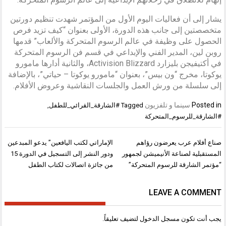
يشار إلى أن فعاليات اليوم الأول من المؤتمر شهدت تنظيم دورتين
متخصصتين إلى جانب هذه الدورة، الأولى بعنوان “كيف تزيد فرص
الحصول على وظيفة في عالم الرسوم المتحركة والألعاب” قدمها
روبن لين، المدير الفني والإبداعي في قسم فن الرسوم المتحركة
في أكتيفيجن بليزارد Activision Blizzard، والثانية أدارها مامورو
يوكوتا، مخرج “ون بيس”، بعنوان “مامورو يوكوتا – حياتي”، بالإضافة
إلى سلسلة من ورش العمل والجلسات النقاشية وعروض الأفلام.
Posted in
سينما و تلفزيون
Tagged
#الشارقة_القرائي_للطفل
,
#الشارقة_للرسوم_المتحركة
تصفّح
صناع أفلام عرب يعرضون رؤاهم
الإماراتي لكتب اليافعين” يدعو المبدعين
المقالات
المستقبلية لصناعة الأنيميشن لجمهور
ودور النشر إلى التسجيل في الدورة 15
“مؤتمر الشارقة للرسوم المتحركة”
من جائزة اتصالات لكتاب الطفل
LEAVE A COMMENT
يجب أنت تكون
مسجل الدخول
لتضيف تعليقاً.