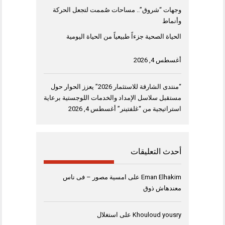
وجهات “شروق”.. مساحات صُممت لتجعل الحركة
وأنماط
الحياة الصحية جزءاً طبيعياً من الحياة اليومية
أغسطس 4, 2026
“منتدى الشارقة للاستثمار 2026” يعزز الحوار حول
مستقبل سلاسل الإمداد والخدمات اللوجستية برعاية
استراتيجية من “غلفتينر”
أغسطس 4, 2026
أحدث التعليقات
Eman Elhakim
على
امسية مصور – فى ناس
معندهاش ذوق
Khouloud yousry
على
استغلال