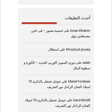
أحدث التعليقات
Eman Elhakim
على
امسية مصور – فى ناس
معندهاش ذوق
Khouloud yousry
على
استغلال
salah
على
دورى السوبر الاوربى الجديد – الكورة و
سطوة المال
Meriel Forshaw
على
جوجل تحتفل بالذكرى 75
لميلاد الفنان الراحل نور الشريف
Carol McGill
على
جوجل تحتفل بالذكرى 75 لميلاد
الفنان الراحل نور الشريف