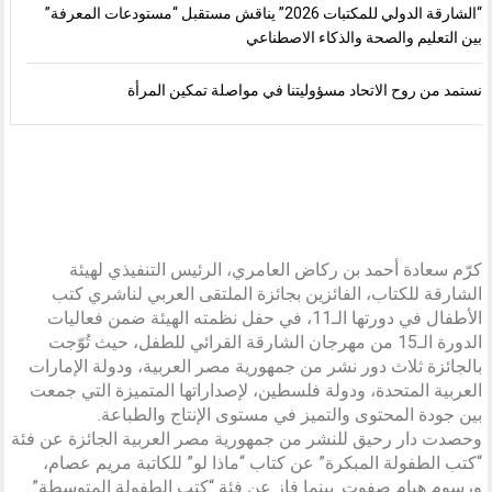
“الشارقة الدولي للمكتبات 2026” يناقش مستقبل “مستودعات المعرفة”
بين التعليم والصحة والذكاء الاصطناعي
نستمد من روح الاتحاد مسؤوليتنا في مواصلة تمكين المرأة
كرّم سعادة أحمد بن ركاض العامري، الرئيس التنفيذي لهيئة
الشارقة للكتاب، الفائزين بجائزة الملتقى العربي لناشري كتب
الأطفال في دورتها الـ11، في حفل نظمته الهيئة ضمن فعاليات
الدورة الـ15 من مهرجان الشارقة القرائي للطفل، حيث تُوّجت
بالجائزة ثلاث دور نشر من جمهورية مصر العربية، ودولة الإمارات
العربية المتحدة، ودولة فلسطين، لإصداراتها المتميزة التي جمعت
بين جودة المحتوى والتميز في مستوى الإنتاج والطباعة.
وحصدت دار رحيق للنشر من جمهورية مصر العربية الجائزة عن فئة
“كتب الطفولة المبكرة” عن كتاب “ماذا لو” للكاتبة مريم عصام،
ورسوم هيام صفوت. بينما فاز عن فئة “كتب الطفولة المتوسطة”