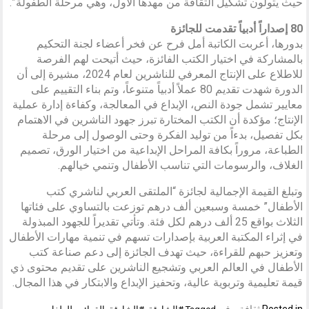
حيث يتولون تشكيل الثقافة من مهدها الأول، وهي مرحلة الطفولة”.
80 إصداراً أدبياً تقدمت للجائزة
بدورها، أعربت الكاتبة أمل فرح عن فخر أعضاء لجنة التحكيم
بالمشاركة في اختيار الكتب الفائزة، حيث أتيحت لهم الفرصة
للاطلاع على الإنتاج المعرفي للناشرين لعام 2024، مشيرة إلى أن
الدورة شهدت تقديم 80 عملاً أدبياً متنوعاً، وتم بناء التقييم على
معايير تشمل جودة النص، الإبداع في المعالجة، وكفاءة إدارة عملية
الإنتاج؛ مؤكدة أن الكتب المختارة تبرز جهود الناشرين في الاهتمام
بكل تفصيل، بدءاً من توليد الفكرة وحتى الوصول إلى مرحلة
الطباعة، مروراً بكافة المراحل الإبداعية من اختيار الورق، تصميم
الغلاف، والرسومات التي تناسب الأطفال وتنمي خيالهم.
وتبلغ القيمة الإجمالية لجائزة “الملتقى العربي لناشري كتب
الأطفال” خمسة وسبعين ألف درهم توزعت بالتساوي على فئاتها
الثلاث بواقع 25 ألف درهم لكل فئة. وتأتي تقديراً للجهود المبذولة
في إثراء المكتبة العربية بإصدارات تسهم في تنمية مهارات الأطفال
وتعزيز حبهم للقراءة، حيث تهدف الجائزة إلى دعم صناعة كتب
الأطفال في العالم العربي وتشجيع الناشرين على تقديم محتوى ذي
قيمة تعليمية وتربوية عالية، وتحفيز الإبداع والابتكار في هذا المجال.
Posted in
ثقافة و فن