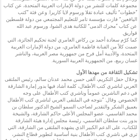
مجموعة كلمات للنشر من دولة الإمارات العربية المتحدة، عن كتاب
“خطوات” تأليف عبادة تقلا ورسوم لايا كاريرا. وعن فئة “كتب
اليافعين” فازت مؤسسة تامر للتعليم المجتمعي من دولة فلسطين
عن كتاب “محرك الدمى” للكاتبة هدى الشوا، ورسوم عبد الله
قواريق.
كما كرّم سعادة أحمد بن ركاض العامري لجنة تحكيم الجائزة، التي
ضمت كلاً من الفنانة فاطمة العامري، من دولة الإمارات العربية
المتحدة، والأديبة أمل فرح من جمهورية مصر العربية، والناشر
غسان ربيع، من الجمهورية العربية السورية.
تشكيل الثقافة من مهدها الأول
وخلال حفل التكريم، ألقى حسن محمد عدنان سالم، رئيس الملتقى
العربي لناشري كتب الأطفال، كلمة أشاد فيها بدور إمارة الشارقة
في دعم الناشرين عموماً وناشري كتب الأطفال على وجه
الخصوص. وقال: “نتوجه في الملتقى العربي لناشري كتب الأطفال
بعميق الشكر والتقدير لصاحب السمو الشيخ الدكتور سلطان بن
محمد القاسمي، عضو المجلس الأعلى حاكم الشارقة، والشيخة
بدور بنت سلطان القاسمي، رئيسة مجلس إدارة هيئة الشارقة
للكتاب، على الدعم الكبير الذي يشهده الملتقى من الشارقة، التي
ترى في ناشري كتب الأطفال بنية أساسية لتطوير قطاع النشر،