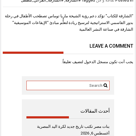
Tagged
#الشارقة
,
#الشارقة_القرائي_للطفل
تصفّح
“الشارقة للكتاب” تؤكد دعم رؤية الشيخة
ماريا توماس تصطحب الأطفال في رحلة
المقالات
بدور القاسمي الاستراتيجية لترسيخ ريادة
لتعلُّم مبادئ “الإيقاعات الموسيقية”
الشارقة في صناعة النشر العالمية
LEAVE A COMMENT
يجب أنت تكون
مسجل الدخول
لتضيف تعليقاً.
أحدث المقالات
بنات مصر تكتب تاريخ جديد لكرة اليد المصرية
أغسطس 6, 2026